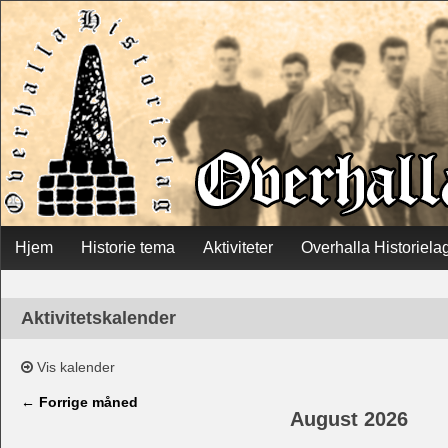
Skip
Hjem
Historie tema
Aktiviteter
Overhalla Historiela
Main menu
to
content
Aktivitetskalender
Vis kalender
← Forrige måned
August 2026