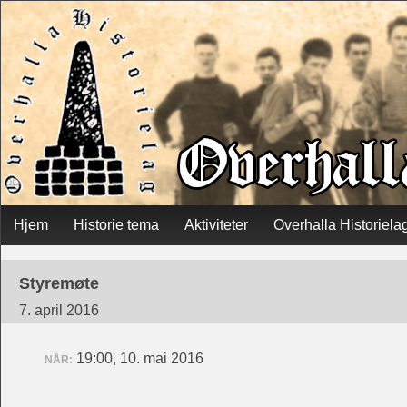
Skip
Hjem
Historie tema
Aktiviteter
Overhalla Historiela
Main menu
to
Styremøte
content
7. april 2016
19:00, 10. mai 2016
NÅR: