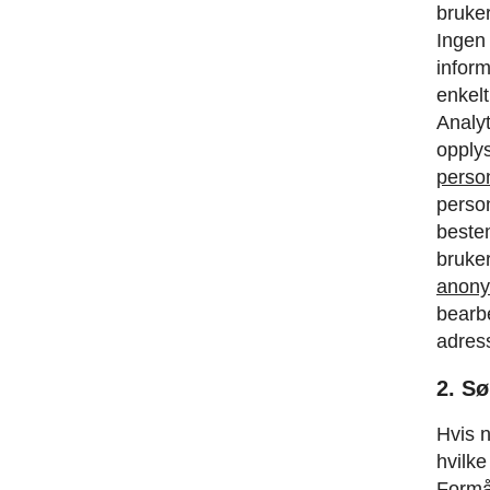
bruke
Ingen 
inform
enkel
Analyt
opply
perso
person
beste
bruke
anony
bearb
adress
2. S
Hvis 
hvilke
Formål