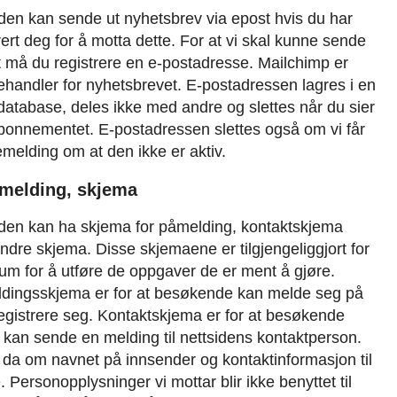
den kan sende ut nyhetsbrev via epost hvis du har
rert deg for å motta dette. For at vi skal kunne sende
t må du registrere en e-postadresse. Mailchimp er
handler for nyhetsbrevet. E-postadressen lagres i en
atabase, deles ikke med andre og slettes når du sier
bonnementet. E-postadressen slettes også om vi får
emelding om at den ikke er aktiv.
åmelding, skjema
iden kan ha skjema for påmelding, kontaktskjema
andre skjema. Disse skjemaene er tilgjengeliggjort for
um for å utføre de oppgaver de er ment å gjøre.
dingsskjema er for at besøkende kan melde seg på
registrere seg.
Kontaktskjema er for at besøkende
 kan sende en melding til nettsidens kontaktperson.
 da om navnet på innsender og kontaktinformasjon til
 Personopplysninger vi mottar blir ikke benyttet til