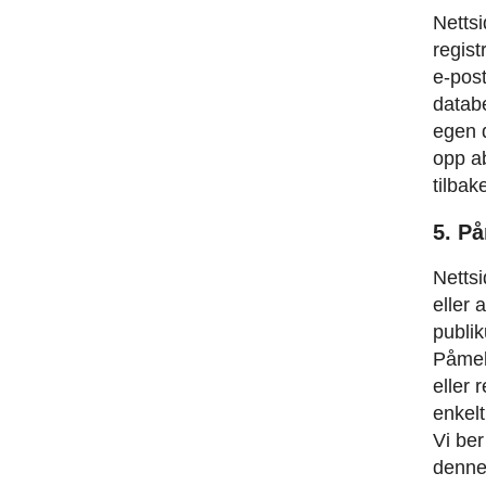
Nettsi
regist
e-pos
databe
egen d
opp a
tilbak
5. P
Netts
eller 
publik
Påmel
eller 
enkelt
Vi ber
denne.