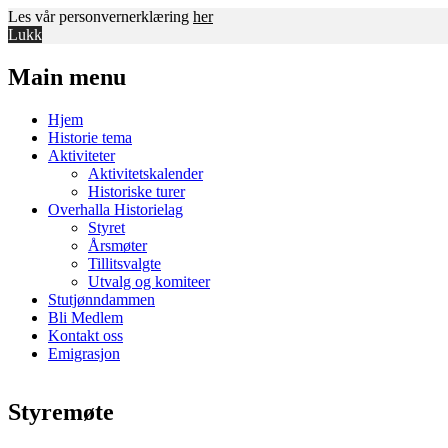
Les vår personvernerklæring
her
Lukk
Main menu
Skip
Hjem
to
Historie tema
content
Aktiviteter
Aktivitetskalender
Historiske turer
Overhalla Historielag
Styret
Årsmøter
Tillitsvalgte
Utvalg og komiteer
Stutjønndammen
Bli Medlem
Kontakt oss
Emigrasjon
Styremøte