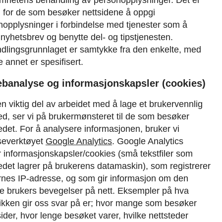
lig for de som besøker nettsidene å oppgi
nopplysninger i forbindelse med tjenester som å
nyhetsbrev og benytte del- og tipstjenesten.
dlingsgrunnlaget er samtykke fra den enkelte, med
 annet er spesifisert.
ebanalyse og informasjonskapsler (cookies)
 viktig del av arbeidet med å lage et brukervennlig
ed, ser vi på brukermønsteret til de som besøker
edet. For å analysere informasjonen, bruker vi
severktøyet
Google Analytics
.
Google Analytics
 informasjonskapsler/cookies (små tekstfiler som
edet lagrer på brukerens datamaskin), som registrerer
rnes IP-adresse, og som gir informasjon om den
te brukers bevegelser på nett. Eksempler på hva
tikken gir oss svar på er; hvor mange som besøker
sider, hvor lenge besøket varer, hvilke nettsteder