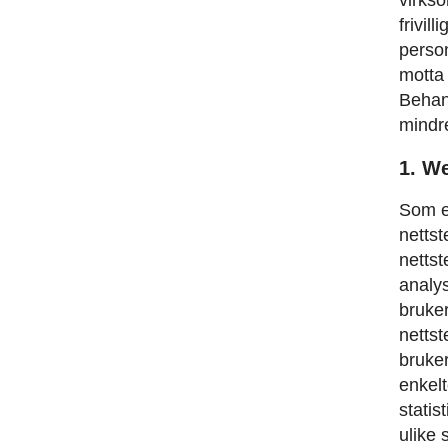
frivil
perso
motta 
Behan
mindre
1. W
Som en
nettst
nettst
analy
bruker
nettst
bruke
enkel
statis
ulike 