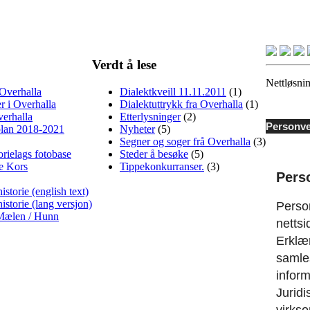
Verdt å lese
Nettløsnin
 Overhalla
Dialektkveill 11.11.2011
(1)
r i Overhalla
Dialektuttrykk fra Overhalla
(1)
verhalla
Etterlysninger
(2)
Personve
lan 2018-2021
Nyheter
(5)
Segner og soger frå Overhalla
(3)
orielags fotobase
Steder å besøke
(5)
e Kors
Tippekonkurranser.
(3)
Pers
storie (english text)
storie (lang versjon)
Perso
 Mælen / Hunn
netts
Erklær
samles
infor
Juridi
virks