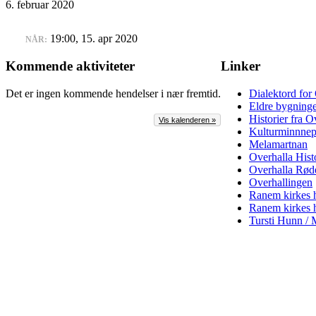
6. februar 2020
19:00, 15. apr 2020
NÅR:
Kommende aktiviteter
Linker
Det er ingen kommende hendelser i nær fremtid.
Dialektord for
Eldre bygninge
Historier fra O
Vis kalenderen »
Kulturminnnep
Melamartnan
Overhalla Hist
Overhalla Rød
Overhallingen
Ranem kirkes hi
Ranem kirkes hi
Tursti Hunn /