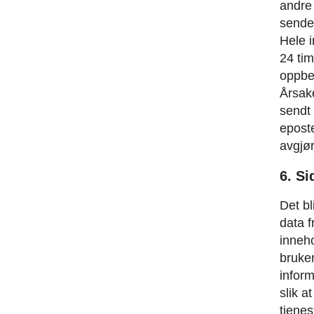
andre
sende
Hele i
24 tim
oppbev
Årsake
sendt 
eposte
avgjø
6. Si
Det bl
data f
inneh
bruke
infor
slik a
tjenes