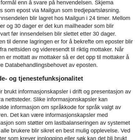
 formål enn å svare på henvendelsen.
Skjema
s som epost via Mailgun som tredjepartsløsning.
nnsendelen blir lagret hos Mailgun i 24 timer. Mellom
er og 30 dager er det kun mailheader som blir
art før innsendelsen blir slettet etter 30 dager.
n til denne lagringen er for å bekrefte om eposter blir
fra nettsiden og videresendt til riktig mottaker.
Når
n er mottatt av mottaker så er det opp til mottaker å
re Databehandlingsbehovet av eposten.
de- og tjenestefunksjonalitet
ir brukt informasjonskapsler i drift og presentasjon av
ra nettsteder. Slike informasjonskapsler kan
olde informasjon om språkkode for språk valgt av
ren. Det kan være informasjonskapsler med
masjon som støtter om lastbalanseringen av systemet
t alle brukere blir sikret en best mulig opplevelse. Ved
ter som krever innlogging eller søk kan det bli brukt