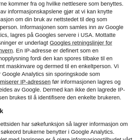
rne kommer fra og hvilke nettlesere som benyttes.
av informasjonskapslene gjør at vi kan knytte
asjon om din bruk av nettstedet til deg som
tperson.
Informasjonen som samles inn av Google
ics, lagres på Googles servere i USA. Mottatte
sninger er underlagt
Googles retningslinjer for
nvern
.
En IP-adresse er definert som en
opplysning fordi den kan spores tilbake til en
mt maskinvare og dermed til en enkeltperson. Vi
r Google Analytics sin sporingskode som
miserer IP-adressen
før informasjonen lagres og
eides av Google. Dermed kan ikke den lagrede IP-
en brukes til å identifisere den enkelte brukeren.
øk
nettsiden har søkefunksjon så lagrer informasjon om
 søkeord brukerne benytter i Google Analytics.
et med lagringen er å gjøre informasjonstilbudet vårt