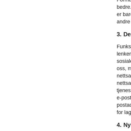
bedre.
er bar
andre 
3. De
Funks
lenker
sosia
oss, m
nettsa
nettsa
tjenes
e-post
posta
for la
4. N