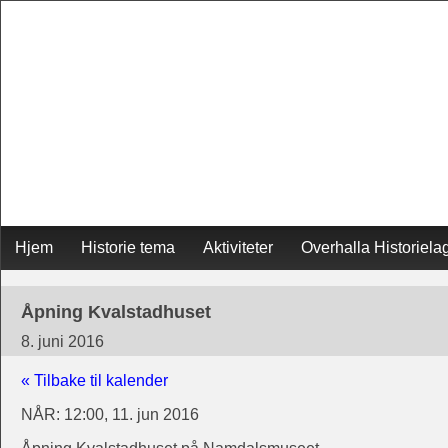
Skip
Hjem
Historie tema
Aktiviteter
Overhalla Historiela
Main menu
to
Åpning Kvalstadhuset
content
8. juni 2016
« Tilbake til kalender
NÅR:
12:00, 11. jun 2016