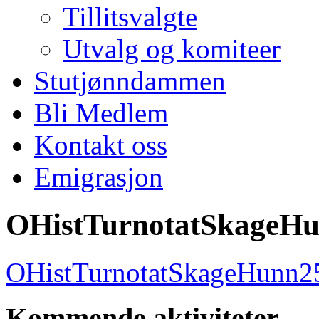
Tillitsvalgte
Utvalg og komiteer
Stutjønndammen
Bli Medlem
Kontakt oss
Emigrasjon
OHistTurnotatSkageH
OHistTurnotatSkageHunn2
Kommende aktiviteter