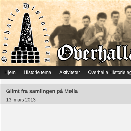
Skip
Hjem
Historie tema
Aktiviteter
Overhalla Historiela
Main menu
to
Glimt fra samlingen på Mølla
content
13. mars 2013