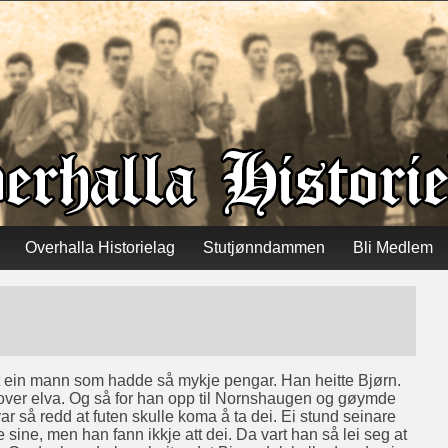
Overhalla Historielag
Stutjønndammen
Bli Medlem
et ein mann som hadde så mykje pengar. Han heitte Bjørn.
 over elva. Og så for han opp til Nornshaugen og gøymde
var så redd at futen skulle koma å ta dei. Ei stund seinare
e sine, men han fann ikkje att dei. Da vart han så lei seg at