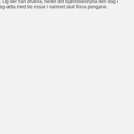
. Og der han drukna, heiter det Bjønndalshylla den dag i
æg-ætta med tre essar i namnet skal finna pengane.