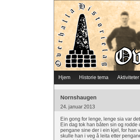
Skip
Hjem
Historie tema
Aktiviteter
Main menu
to
Nornshaugen
content
24. januar 2013
Ein gong for lenge, lenge sia var d
Ein dag tok han båten sin og rodde
pengane sine der i ein kjel, for han 
skulle han i veg å leita etter pengan