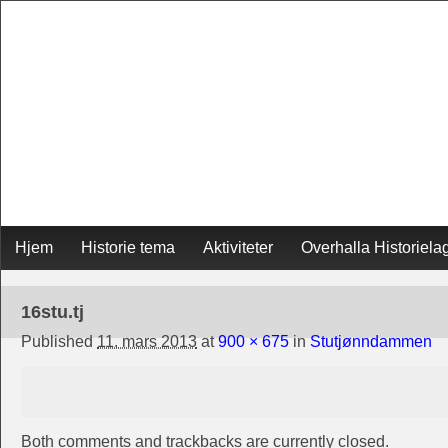
Skip
Hjem
Historie tema
Aktiviteter
Overhalla Historiela
Main menu
to
16stu.tj
content
Published
11. mars 2013
at
900 × 675
in
Stutjønndammen
Both comments and trackbacks are currently closed.