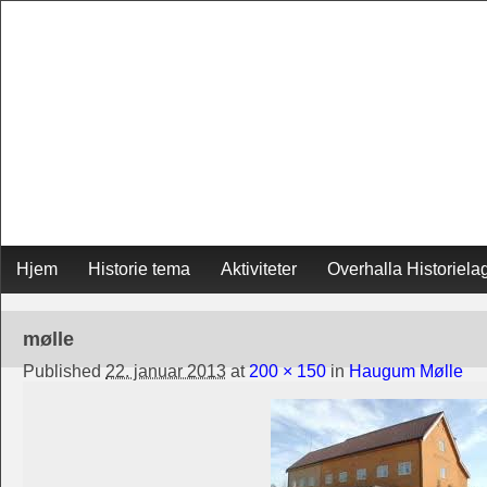
Skip
Hjem
Historie tema
Aktiviteter
Overhalla Historiela
Main menu
to
mølle
content
Published
22. januar 2013
at
200 × 150
in
Haugum Mølle